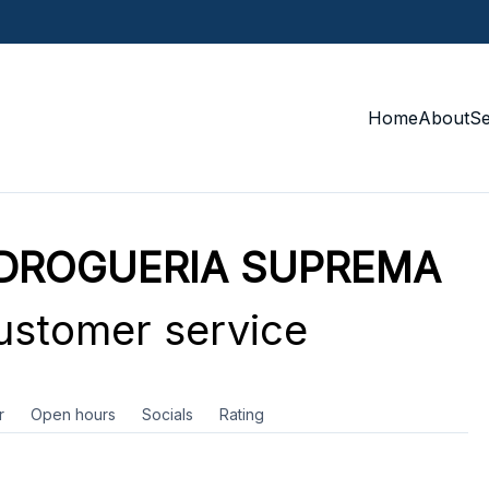
Home
About
S
 DROGUERIA SUPREMA
stomer service
r
Open hours
Socials
Rating