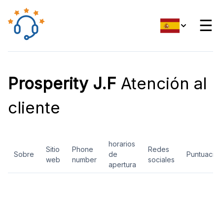
☰
Prosperity J.F
Atención al
cliente
horarios
Sitio
Phone
Redes
Sobre
de
Puntuació
web
number
sociales
apertura