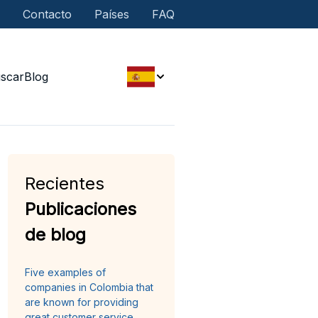
Contacto
Países
FAQ
scar
Blog
Recientes
Publicaciones
de blog
Five examples of
companies in Colombia that
are known for providing
great customer service