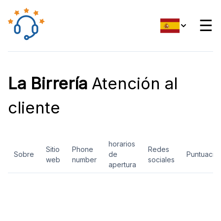
☰
La Birrería
Atención al
cliente
horarios
Sitio
Phone
Redes
Sobre
de
Puntuació
web
number
sociales
apertura