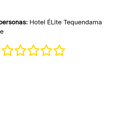
 personas:
Hotel ÉLite Tequendama
te