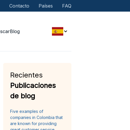
Contacto
Países
FAQ
scar
Blog
Recientes
Publicaciones
de blog
Five examples of
companies in Colombia that
are known for providing
great customer service