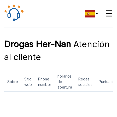
☰
Drogas Her-Nan
Atención
al cliente
horarios
Sitio
Phone
Redes
Sobre
de
Puntuació
web
number
sociales
apertura