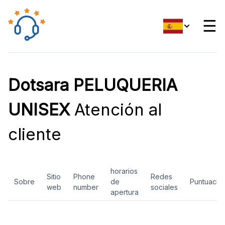
☰
Dotsara PELUQUERIA
UNISEX
Atención al
cliente
horarios
Sitio
Phone
Redes
Sobre
de
Puntuació
web
number
sociales
apertura