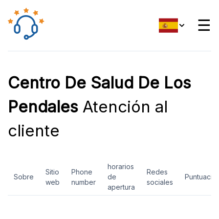
☰
Centro De Salud De Los
Pendales
Atención al
cliente
horarios
Sitio
Phone
Redes
Sobre
de
Puntuació
web
number
sociales
apertura