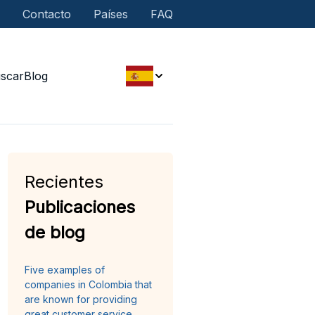
Contacto
Países
FAQ
scar
Blog
Recientes
Publicaciones
de blog
Five examples of
companies in Colombia that
are known for providing
great customer service