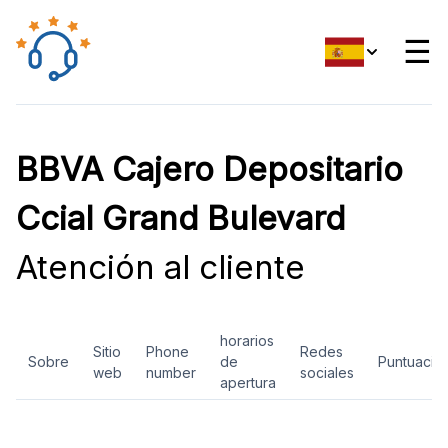
☰
BBVA Cajero Depositario
Ccial Grand Bulevard
Atención al cliente
horarios
Sitio
Phone
Redes
Sobre
de
Puntuació
web
number
sociales
apertura