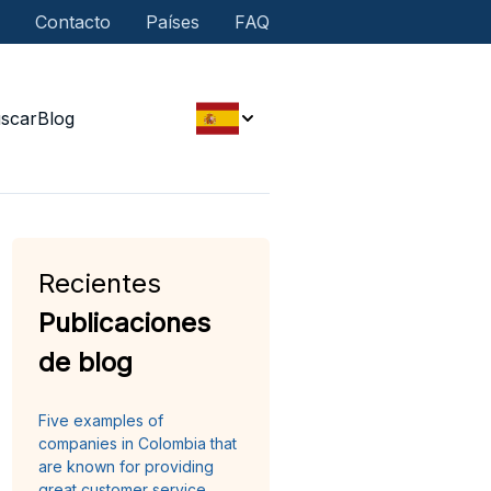
Contacto
Países
FAQ
scar
Blog
Recientes
Publicaciones
de blog
Five examples of
companies in Colombia that
are known for providing
great customer service